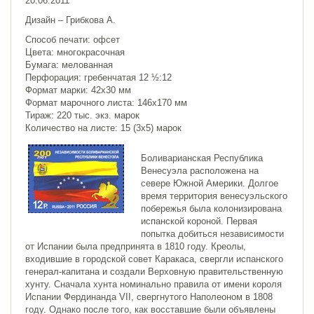
20.06.2011
Дизайн – Грибкова А.
Способ печати: офсет
Цвета: многокрасочная
Бумага: мелованная
Перфорация: гребенчатая 12 ½:12
Формат марки: 42х30 мм
Формат марочного листа: 146х170 мм
Тираж: 220 тыс. экз. марок
Количество на листе: 15 (3x5) марок
Боливарианская Республика
Венесуэла расположена на
севере Южной Америки. Долгое
время территория венесуэльского
побережья была колонизирована
испанской короной. Первая
попытка добиться независимости
от Испании была предпринята в 1810 году. Креолы,
входившие в городской совет Каракаса, свергли испанского
генерал-капитана и создали Верховную правительственную
хунту. Сначала хунта номинально правила от имени короля
Испании Фердинанда VII, свергнутого Наполеоном в 1808
году. Однако после того, как восставшие были объявлены