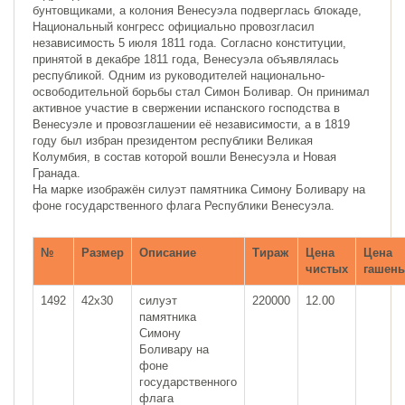
бунтовщиками, а колония Венесуэла подверглась блокаде,
Национальный конгресс официально провозгласил
независимость 5 июля 1811 года. Согласно конституции,
принятой в декабре 1811 года, Венесуэла объявлялась
республикой. Одним из руководителей национально-
освободительной борьбы стал Симон Боливар. Он принимал
активное участие в свержении испанского господства в
Венесуэле и провозглашении её независимости, а в 1819
году был избран президентом республики Великая
Колумбия, в состав которой вошли Венесуэла и Новая
Гранада.
На марке изображён силуэт памятника Симону Боливару на
фоне государственного флага Республики Венесуэла.
№
Размер
Описание
Тираж
Цена
Цена
чистых
гашен
1492
42х30
силуэт
220000
12.00
памятника
Симону
Боливару на
фоне
государственного
флага