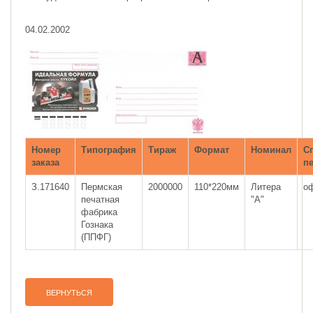
04.02.2002
Номер
Типография
Тираж
Формат
Номинал
С
заказа
п
З.171640
Пермская
2000000
110*220мм
Литера
о
печатная
"A"
фабрика
Гознака
(ППФГ)
ВЕРНУТЬСЯ