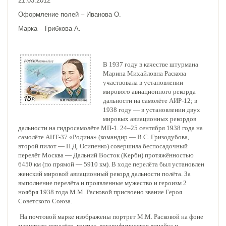
21.03.2012
Оформление полей – Иванова O.
Марка – Грибкова А.
В 1937 году в качестве штурмана
Марина Михайловна Раскова
участвовала в установлении
мирового авиационного рекорда
дальности на самолёте АИР-12; в
1938 году ― в установлении двух
мировых авиационных рекордов
дальности на гидросамолёте МП-1. 24–25 сентября 1938 года на
самолёте АНТ-37 «Родина» (командир ― В.С. Гризодубова,
второй пилот ― П.Д. Осипенко) совершила беспосадочный
перелёт Москва ― Дальний Восток (Керби) протяжённостью
6450 км
(по прямой ―
5910 км
). В ходе перелёта был установлен
женский мировой авиационный рекорд дальности полёта. За
выполнение перелёта и проявленные мужество и героизм 2
ноября 1938 года М.М. Расковой присвоено звание Героя
Советского Союза.
На почтовой марке изображены портрет М.М. Расковой на фоне
маршрута перелёта, компас, логарифмическая линейка и