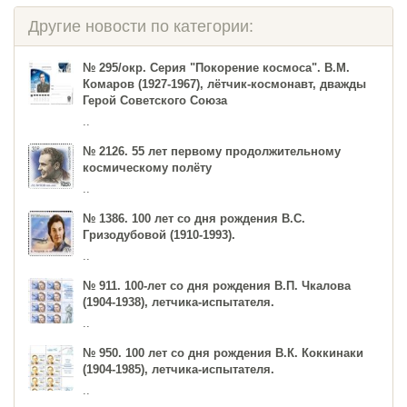
Другие новости по категории:
№ 295/окр. Серия "Покорение космоса". В.М.
Комаров (1927-1967), лётчик-космонавт, дважды
Герой Советского Союза
..
№ 2126. 55 лет первому продолжительному
космическому полёту
..
№ 1386. 100 лет со дня рождения В.С.
Гризодубовой (1910-1993).
..
№ 911. 100-лет со дня рождения В.П. Чкалова
(1904-1938), летчика-испытателя.
..
№ 950. 100 лет со дня рождения В.К. Коккинаки
(1904-1985), летчика-испытателя.
..