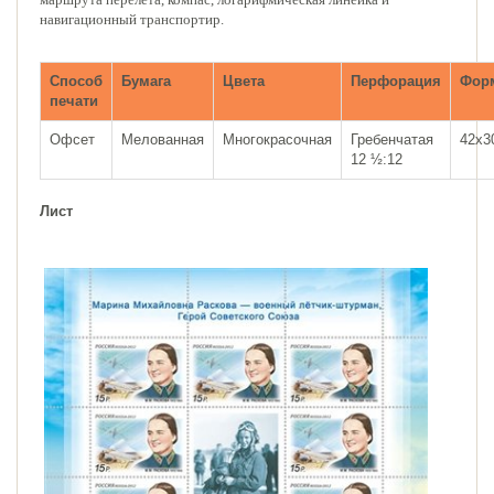
навигационный транспортир.
Способ
Бумага
Цвета
Перфорация
Фор
печати
Офсет
Мелованная
Многокрасочная
Гребенчатая
42х3
12 ½:12
Лист