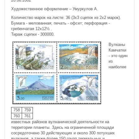
20.06.2002
Художественное оформление – Умуркулов A.
Количество марок на листе: 36 (3х3 сцепок из 2х2 марок).
Бумага - мелованная; печать - офсет; перфорация -
гребенчатая 12х12½ .
Тираж сцепки - 300000.
Вулканы
Камчатки
- это один
из
наиболее
758
759
760
761
известных районов вулканической деятельности на
территории планеты. Здесь на ограниченной площади
сосредоточено 30 действующих и около 300 потухших
вулканов, а также более 150 групп термальных и