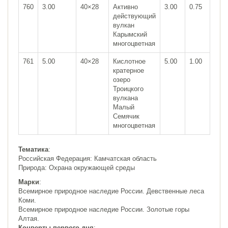
760
3.00
40×28
Активно
3.00
0.75
действующий
вулкан
Карымский
многоцветная
761
5.00
40×28
Кислотное
5.00
1.00
кратерное
озеро
Троицкого
вулкана
Малый
Семячик
многоцветная
Тематика
:
Российская Федерация: Камчатская область
Природа: Охрана окружающей среды
Марки
:
Всемирное природное наследие России. Девственные леса
Коми.
Всемирное природное наследие России. Золотые горы
Алтая.
Конверты первого дня
: