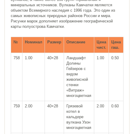
минеральных источников. Вулканы Камчатки являются
объектом Всемирного наследия с 1996 года. Это один из
самых живописных природных районов России и мира.
Рисунки марок дополняет изображение географической
карты полуострова Камчатки.
№
Номинал
Размер
Описание
Цена
Цена
чист.
гаш.
758
1.00
40×28
Ландшафт
1.00
0.50
Долины
Гейзеров с
видом
живописной
стенки
«Витраж»
многоцветная
759
2.00
40×28
Грязевой
2.00
0.60
котел в
кальдере
вулкана Узон
многоцветная