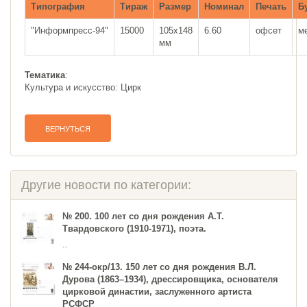
Типография
Тираж
Размер
Номинал
Печать
Б
"Информпресс-94"
15000
105х148
6.60
офсет
м
мм
Тематика
:
Культура и искусство: Цирк
ВЕРНУТЬСЯ
Другие новости по категории:
№ 200. 100 лет со дня рождения А.Т.
Твардовского (1910-1971), поэта.
..
№ 244-окр/13. 150 лет со дня рождения В.Л.
Дурова (1863–1934), дрессировщика, основателя
цирковой династии, заслуженного артиста
РСФСР