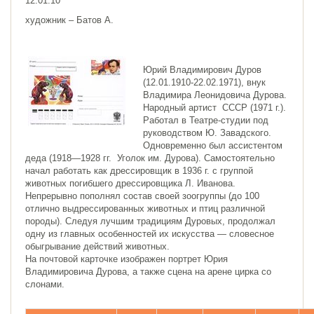
12.01.10
художник – Батов А.
Юрий Владимирович Дуров
(12.01.1910-22.02.1971), внук
Владимира Леонидовича Дурова.
Народный артист СССР (1971 г.).
Работал в Театре-студии под
руководством Ю. Завадского.
Одновременно был ассистентом
деда (1918—1928 гг. Уголок им. Дурова). Самостоятельно
начал работать как дрессировщик в 1936 г. с группой
животных погибшего дрессировщика Л. Иванова.
Непрерывно пополнял состав своей зоогруппы (до 100
отлично выдрессированных животных и птиц различной
породы). Следуя лучшим традициям Дуровых, продолжал
одну из главных особенностей их искусства — словесное
обыгрывание действий животных.
На почтовой карточке изображен портрет Юрия
Владимировича Дурова, а также сцена на арене цирка со
слонами.