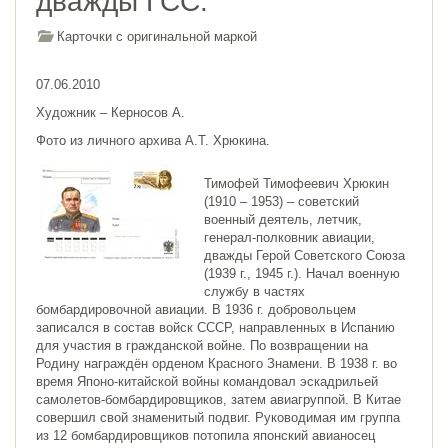
дважды ГСС.
Карточки с оригинальной маркой
07.06.2010
Художник – Керносов А.
Фото из личного архива А.Т. Хрюкина.
Тимофей Тимофеевич Хрюкин
(1910 – 1953) – советский
военный деятель, летчик,
генерал-полковник авиации,
дважды Герой Советского Союза
(1939 г., 1945 г.).
Начал военную
службу в частях
бомбардировочной авиации. В 1936 г. добровольцем
записался в состав войск СССР, направленных в Испанию
для участия в гражданской войне. По возвращении на
Родину награждён орденом Красного Знамени.
В 1938 г. во
время Японо-китайской войны командовал эскадрильей
самолетов-бомбардировщиков, затем авиагруппой. В Китае
совершил свой знаменитый подвиг. Руководимая им группа
из 12 бомбардировщиков потопила японский авианосец