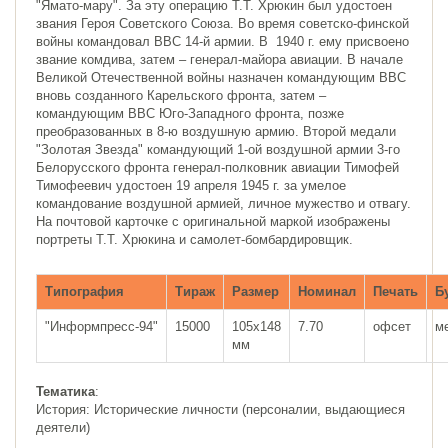
"Ямато-мару". За эту операцию Т.Т. Хрюкин был удостоен
звания Героя Советского Союза.
Во время советско-финской
войны командовал ВВС 14-й армии. В 1940 г. ему присвоено
звание комдива, затем – генерал-майора авиации.
В начале
Великой Отечественной войны назначен командующим ВВС
вновь созданного Карельского фронта, затем –
командующим ВВС Юго-Западного фронта, позже
преобразованных в 8-ю воздушную армию. Второй медали
"Золотая Звезда" командующий 1-ой воздушной армии 3-го
Белорусского фронта генерал-полковник авиации Тимофей
Тимофеевич удостоен 19 апреля 1945 г. за умелое
командование воздушной армией, личное мужество и отвагу.
На почтовой карточке с оригинальной маркой изображены
портреты Т.Т. Хрюкина и самолет-бомбардировщик.
Типография
Тираж
Размер
Номинал
Печать
Б
"Информпресс-94"
15000
105х148
7.70
офсет
м
мм
Тематика
:
История: Исторические личности (персоналии, выдающиеся
деятели)