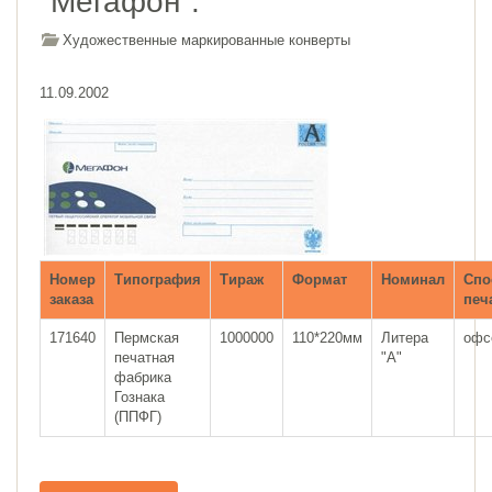
"Мегафон".
Художественные маркированные конверты
11.09.2002
Номер
Типография
Тираж
Формат
Номинал
Спо
заказа
печ
171640
Пермская
1000000
110*220мм
Литера
офс
печатная
"A"
фабрика
Гознака
(ППФГ)