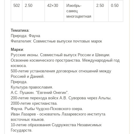
502
2.50
42×30
Изюбрь-
2.50
0.50
самец
многоцветная
Тематика
:
Природа: Фауна
Филателия: Совместные выпуски почтовых марок
Марки
:
Русские иконы. Совместный выпуск России и Швеции.
Освоение космического пространства. Международный год
космоса.
500-летие установления договорных отношений между
Россией и Данией.
Природа.
Культура православия.
А.С. Пушкин. "Eвгений Онегин".
200-летие перехода войск А.В. Суворова через Альпы.
2000-летие христианства.
Фауна. Рыбы Чудско-Псковского озера.
Иван Лазарев - основатель Лазаревского института
восточных языков.
10-летие образования Содружества Независимых
Государств.