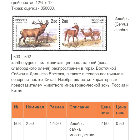
гребенчатая 12½ x 12.
Тираж сцепки - 850000.
Изюбрь
(Cervus
elaphus
503
502
xanthopygus) – млекопитающее рода оленей (раса
благородного оленя) распространен в горах Восточной
Сибири и Дальнего Востока, а также в северо-восточных и
северных частях Китая. Изюбрь является характерным
представителем животного мира горно-лесной зоны России и
Китая.
№
Номинал
Размер
Описание
Цена
Цена
чист.
гаш.
503
2.50
42×30
Изюбрь-
2.50
0.50
самка
многоцветная